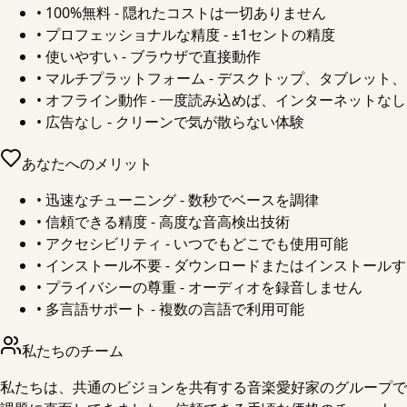
•
100%無料 - 隠れたコストは一切ありません
•
プロフェッショナルな精度 - ±1セントの精度
•
使いやすい - ブラウザで直接動作
•
マルチプラットフォーム - デスクトップ、タブレット
•
オフライン動作 - 一度読み込めば、インターネットな
•
広告なし - クリーンで気が散らない体験
あなたへのメリット
•
迅速なチューニング - 数秒でベースを調律
•
信頼できる精度 - 高度な音高検出技術
•
アクセシビリティ - いつでもどこでも使用可能
•
インストール不要 - ダウンロードまたはインストール
•
プライバシーの尊重 - オーディオを録音しません
•
多言語サポート - 複数の言語で利用可能
私たちのチーム
私たちは、共通のビジョンを共有する音楽愛好家のグループで